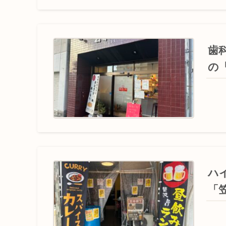
歯
の
ハ
「